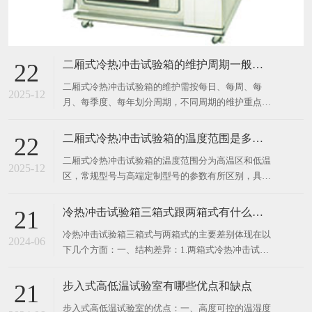
二厢式冷热冲击试验箱的温度范围分为高温区和低温
胆； 记录试验过程中的温度曲线和设备运行状态，及
2025-12
区，常规型号与高端定制型号的参数有所区别，具体
时发现异
如下： 常规标准型号 高温区：+60℃～+200℃，主流
应用场景下常用温度区间为 +80℃～+150℃，依靠镍
冷热冲击试验箱三箱式跟两箱式有什么差别？
21
铬加热管 + 强制风循环实现快速升温。 低温
​冷热冲击试验箱三箱式与两箱式的主要差别体现在以
区：-10℃～-70℃，最常用的区间是 -4
2024-06
下几个方面：一、结构差异：1.两箱式冷热冲击试验
机主要由两个独立的箱体组成：高温箱和低温箱。样
品通过一个移动的挡板或篮子在两个箱体之间迅速转
步入式高低温试验室有哪些优点和缺点
21
移，以模拟温度的急剧变化。2.三箱式冷热冲击试验
​步入式高低温试验室的优点：一、高度可控的温湿度
机则包含三个独立的箱体：高温区、低温区和测试
2024-06
系统：1.通过先进的控温技术，设备能够在极端条件
区。高温区和低温区分
下精准模拟各种环境，为企业提供更为准确和真实的
实验环境。2.这种高度可控性使得实验数据更加可
靠，为产品研发提供了有力支持。二、广泛适用于多
行业实验需求：1.不同于传统的单一行业应用，这种
在线留言
试验室可以覆盖电子