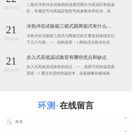
二厢式冷热冲击试验箱的维护周期一般是多久
22
二厢式冷热冲击试验箱的维护需按每日、每周、每
2025-12
月、每季度、每年划分周期，不同周期的维护重点不
同，以此保障设备精度和使用寿命，具体如下： 每日
维护 清洁箱门密封条，去除灰尘和异物，确保密封性
二厢式冷热冲击试验箱的温度范围是多少？
22
能； 检查冷凝水排水孔是否通畅，避免积水腐蚀内
二厢式冷热冲击试验箱的温度范围分为高温区和低温
胆； 记录试验过程中的温度曲线和设备运行状态，及
2025-12
区，常规型号与高端定制型号的参数有所区别，具体
时发现异
如下： 常规标准型号 高温区：+60℃～+200℃，主流
应用场景下常用温度区间为 +80℃～+150℃，依靠镍
冷热冲击试验箱三箱式跟两箱式有什么差别？
21
铬加热管 + 强制风循环实现快速升温。 低温
​冷热冲击试验箱三箱式与两箱式的主要差别体现在以
区：-10℃～-70℃，最常用的区间是 -4
2024-06
下几个方面：一、结构差异：1.两箱式冷热冲击试验
机主要由两个独立的箱体组成：高温箱和低温箱。样
品通过一个移动的挡板或篮子在两个箱体之间迅速转
步入式高低温试验室有哪些优点和缺点
21
移，以模拟温度的急剧变化。2.三箱式冷热冲击试验
​步入式高低温试验室的优点：一、高度可控的温湿度
机则包含三个独立的箱体：高温区、低温区和测试