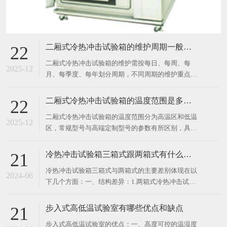
二厢式冷热冲击试验箱的温度范围分为高温区和低温
胆； 记录试验过程中的温度曲线和设备运行状态，及
2025-12
区，常规型号与高端定制型号的参数有所区别，具体
时发现异
如下： 常规标准型号 高温区：+60℃～+200℃，主流
应用场景下常用温度区间为 +80℃～+150℃，依靠镍
冷热冲击试验箱三箱式跟两箱式有什么差别？
21
铬加热管 + 强制风循环实现快速升温。 低温
​冷热冲击试验箱三箱式与两箱式的主要差别体现在以
区：-10℃～-70℃，最常用的区间是 -4
2024-06
下几个方面：一、结构差异：1.两箱式冷热冲击试验
机主要由两个独立的箱体组成：高温箱和低温箱。样
品通过一个移动的挡板或篮子在两个箱体之间迅速转
步入式高低温试验室有哪些优点和缺点
21
移，以模拟温度的急剧变化。2.三箱式冷热冲击试验
​步入式高低温试验室的优点：一、高度可控的温湿度
机则包含三个独立的箱体：高温区、低温区和测试
2024-06
系统：1.通过先进的控温技术，设备能够在极端条件
区。高温区和低温区分
下精准模拟各种环境，为企业提供更为准确和真实的
实验环境。2.这种高度可控性使得实验数据更加可
靠，为产品研发提供了有力支持。二、广泛适用于多
行业实验需求：1.不同于传统的单一行业应用，这种
在线留言
试验室可以覆盖电子