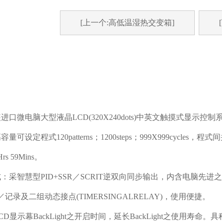
[上一个:高低温湿热交变箱]
进口微电脑大型液晶LCD(320X240dots)中英文触摸式显示控制
量可设定程式120patterns；1200steps；999X999cyc
s 59Mins。
：采智慧型PID+SSR／SCRIT逆双向同步输出，内含电脑先进之
记录及二组动态接点(TIMERSINGALRELAY)，使用便捷。
CD显示幕BackLight之开启时间，延长BackLight之使用