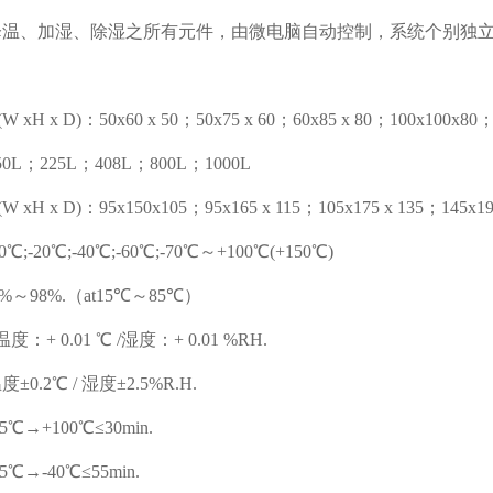
降温、加湿、除湿之所有元件，由微电脑自动控制，系统个别独
xH x D)：50x60 x 50；50x75 x 60；60x85 x 80；100x100x80；
0L；225L；408L；800L；1000L
xH x D)：95x150x105；95x165 x 115；105x175 x 135；145x19
-20℃;-40℃;-60℃;-70℃～+100℃(+150℃)
%～98%.（at15℃～85℃）
+ 0.01 ℃ /湿度：+ 0.01 %RH.
±0.2℃ / 湿度±2.5%R.H.
℃→+100℃≤30min.
℃→-40℃≤55min.