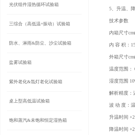
光伏组件湿热循环试验箱
5、升温、
技术参数
三综合（高低温+振动）试验箱
内箱尺寸cm(W 
防水、淋雨&防尘、沙尘试验箱
内 容 积：15
外箱尺寸cm(W 
盐雾试验箱
温度范围： 0℃;
湿度范围 10
紫外老化&氙灯老化试验箱
解析精度：温度：
桌上型高低温试验箱
波 动 度：温度
升温时间 +25
饱和蒸汽&未饱和恒定湿热箱
降温时间 +25